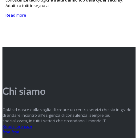
conoscenze tecnologiche tratte dal mondo della cyber security.
Adatto a tutti insegna a
Read more
Chi siamo
Oplà srl nasce dalla voglia di creare un centro servizi che sia in grado
di andare incontro all'esigenza di consulenza, sempre più
specializzata, in tutti i settori che circondano il mondo IT.
Read more
icon
icon
icon