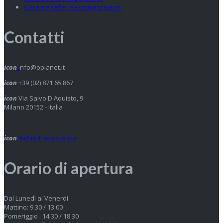
Garante delle telecomunicazioni
Contatti
icon
i
nfo@oplanet.it
icon
+39 (02) 871 65 867
icon
Via Salvo D'Aquisto, 9
Milano 20152 - Italia
icon
Richiedi assistenza
Orario di apertura
Dal Lunedì al Venerdì
Mattino: 9.30 / 13.00
Pomeriggio : 14.30 / 18.30