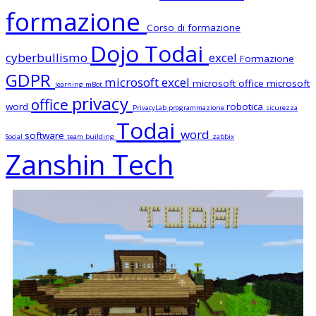
formazione
Corso di formazione
Dojo Todai
cyberbullismo
excel
Formazione
GDPR
microsoft excel
microsoft office
microsoft
learning
mBot
privacy
office
word
robotica
PrivacyLab
programmazione
sicurezza
Todai
word
software
Social
team building
zabbix
Zanshin Tech