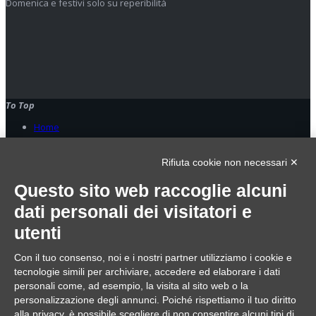
Domenica e festivi solo su reperibilità
To Top
Home
© 2023 Oplà srl. All Rights Reserved - p.Iva 09006180963
Rifiuta cookie non necessari ✕
Home
Servizi
Questo sito web raccoglie alcuni
Gestionali
dati personali dei visitatori e
Sicurezza e reti
Centralini
utenti
Privacy
Mail, Web e grafica
Con il tuo consenso, noi e i nostri partner utilizziamo i cookie e
Formazione
tecnologie simili per archiviare, accedere ed elaborare i dati
Zanshin Tech
Corsi
personali come, ad esempio, la visita al sito web o la
Privacy
personalizzazione degli annunci. Poiché rispettiamo il tuo diritto
Informatica e sicurezza
alla privacy, è possibile scegliere di non consentire alcuni tipi di