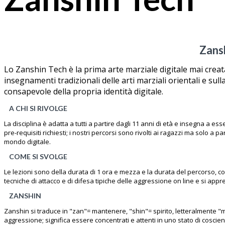
Zansh
Lo Zanshin Tech è la prima arte marziale digitale mai creata:
insegnamenti tradizionali delle arti marziali orientali e su
consapevole della propria identità digitale.
A CHI SI RIVOLGE
La disciplina è adatta a tutti a partire dagli 11 anni di età e insegna a 
pre-requisiti richiesti; i nostri percorsi sono rivolti ai ragazzi ma solo a
mondo digitale.
COME SI SVOLGE
Le lezioni sono della durata di 1 ora e mezza e la durata del percorso, come 
tecniche di attacco e di difesa tipiche delle aggressione on line e si a
ZANSHIN
Zanshin si traduce in "zan"= mantenere, "shin"= spirito, letteralmente "ma
aggressione; significa essere concentrati e attenti in uno stato di coscie