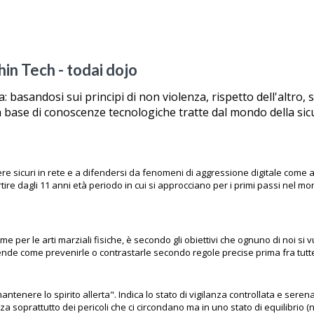
in Tech - todai dojo
 basandosi sui principi di non violenza, rispetto dell'altro, 
lla base di conoscenze tecnologiche tratte dal mondo della si
essere sicuri in rete e a difendersi da fenomeni di aggressione digitale co
 partire dagli 11 anni età periodo in cui si approcciano per i primi passi nel 
per le arti marziali fisiche, è secondo gli obiettivi che ognuno di noi si vuo
pprende come prevenirle o contrastarle secondo regole precise prima fra tut
ntenere lo spirito allerta". Indica lo stato di vigilanza controllata e sere
nza soprattutto dei pericoli che ci circondano ma in uno stato di equilibrio 