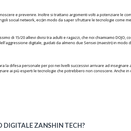
onoscere e prevenire. Inoltre si trattano argomenti volti a potenziare le 
goli social network, ecc)in modo da saper sfruttare le tecnologie come met
ssimo di 15/20 allievi divisi tra adulti e ragazzi, che noi chiamiamo DOJO, co
ell'aggressione digitale, guidati da almeno due Sensei (maestri) in modo d
para la difesa personale per poi nei livelli successivi arrivare ad insegnar
nare ai più esperti le tecnologie che potrebbero non conoscere. Anche in que
O DIGITALE ZANSHIN TECH?