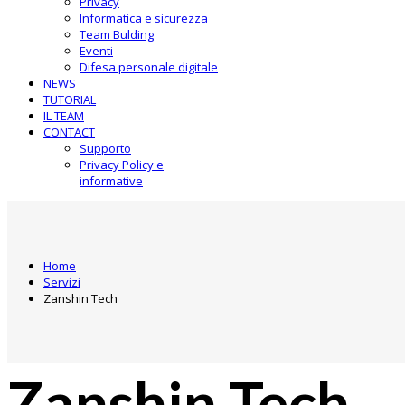
Privacy
Informatica e sicurezza
Team Bulding
Eventi
Difesa personale digitale
NEWS
TUTORIAL
IL TEAM
CONTACT
Supporto
Privacy Policy e
informative
Home
Servizi
Zanshin Tech
Zanshin Tech