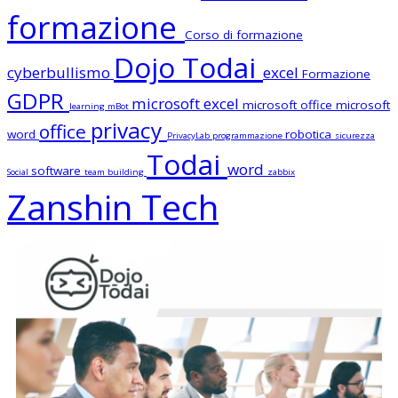
formazione
Corso di formazione
Dojo Todai
cyberbullismo
excel
Formazione
GDPR
microsoft excel
microsoft office
microsoft
learning
mBot
privacy
office
word
robotica
PrivacyLab
programmazione
sicurezza
Todai
word
software
Social
team building
zabbix
Zanshin Tech