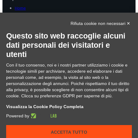
Home
© 2023 Oplà srl. All Rights Reserved - p.Iva 09006180963
Rifiuta cookie non necessari ✕
Home
Servizi
Questo sito web raccoglie alcuni
Gestionali
dati personali dei visitatori e
Sicurezza e reti
Centralini
utenti
Privacy
Mail, Web e grafica
Con il tuo consenso, noi e i nostri partner utilizziamo i cookie e
Formazione
Zanshin Tech
tecnologie simili per archiviare, accedere ed elaborare i dati
Corsi
personali come, ad esempio, la visita al sito web o la
Privacy
personalizzazione degli annunci. Poiché rispettiamo il tuo diritto
Informatica e sicurezza
alla privacy, è possibile scegliere di non consentire alcuni tipi di
Team Bulding
cookie. Clicca su preferenze GDPR per saperne di più.
Eventi
Difesa personale digitale
Visualizza la Cookie Policy Completa
News
Tutorial
Powered by
Il team
Contact
ACCETTA TUTTO
Supporto
Privacy Policy e informative