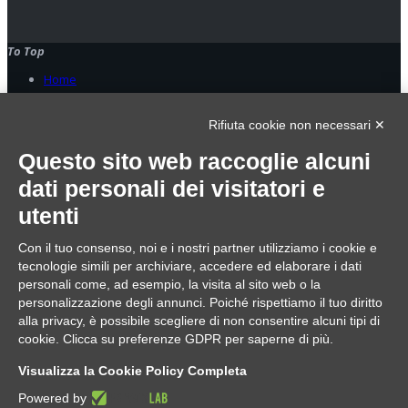
To Top
Home
© 2023 Oplà srl. All Rights Reserved - p.Iva 09006180963
Rifiuta cookie non necessari ✕
Home
Servizi
Questo sito web raccoglie alcuni
Gestionali
dati personali dei visitatori e
Sicurezza e reti
Centralini
utenti
Privacy
Mail, Web e grafica
Con il tuo consenso, noi e i nostri partner utilizziamo i cookie e
Formazione
Zanshin Tech
tecnologie simili per archiviare, accedere ed elaborare i dati
Corsi
personali come, ad esempio, la visita al sito web o la
Privacy
personalizzazione degli annunci. Poiché rispettiamo il tuo diritto
Informatica e sicurezza
alla privacy, è possibile scegliere di non consentire alcuni tipi di
Team Bulding
cookie. Clicca su preferenze GDPR per saperne di più.
Eventi
Difesa personale digitale
Visualizza la Cookie Policy Completa
News
Tutorial
Powered by