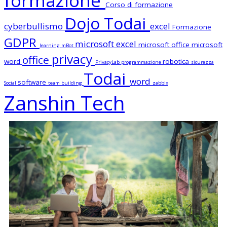
formazione
Corso di formazione
Dojo Todai
cyberbullismo
excel
Formazione
GDPR
microsoft excel
microsoft office
microsoft
learning
mBot
privacy
office
word
robotica
PrivacyLab
programmazione
sicurezza
Todai
word
software
Social
team building
zabbix
Zanshin Tech