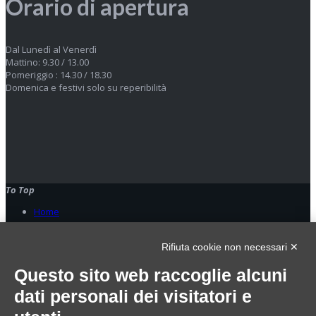
Orario di apertura
Dal Lunedì al Venerdì
Mattino: 9.30 / 13.00
Pomeriggio : 14.30 / 18.30
Domenica e festivi solo su reperibilità
To Top
Home
© 2023 Oplà srl. All Rights Reserved - p.Iva 09006180963
Rifiuta cookie non necessari ✕
Home
Servizi
Questo sito web raccoglie alcuni
Gestionali
dati personali dei visitatori e
Sicurezza e reti
Centralini