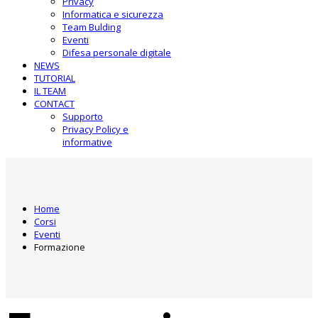
Privacy
Informatica e sicurezza
Team Bulding
Eventi
Difesa personale digitale
NEWS
TUTORIAL
IL TEAM
CONTACT
Supporto
Privacy Policy e
informative
Home
Corsi
Eventi
Formazione