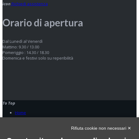
icon
Richiedi assistenza
Orario di apertura
Dal Lunedì al Venerdì
Mattino: 9.30 / 13.00
Pomeriggio : 14.30 / 18.30
Domenica e festivi solo su reperibilità
To Top
Home
© 2023 Oplà srl. All Rights Reserved - p.Iva 09006180963
Rifiuta cookie non necessari ✕
Home
Servizi