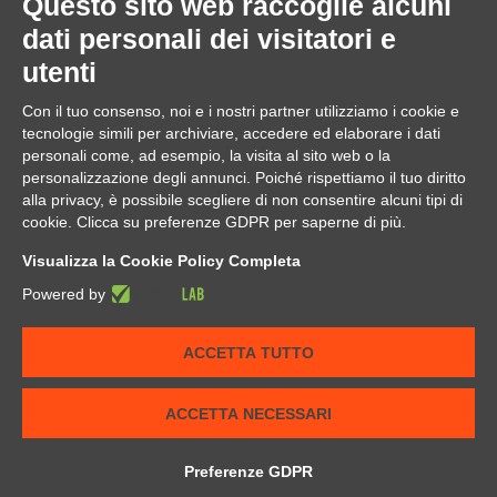
Questo sito web raccoglie alcuni
Gestionali
dati personali dei visitatori e
Sicurezza e reti
Centralini
utenti
Privacy
Mail, Web e grafica
Con il tuo consenso, noi e i nostri partner utilizziamo i cookie e
Formazione
Zanshin Tech
tecnologie simili per archiviare, accedere ed elaborare i dati
Corsi
personali come, ad esempio, la visita al sito web o la
Privacy
personalizzazione degli annunci. Poiché rispettiamo il tuo diritto
Informatica e sicurezza
alla privacy, è possibile scegliere di non consentire alcuni tipi di
Team Bulding
cookie. Clicca su preferenze GDPR per saperne di più.
Eventi
Difesa personale digitale
Visualizza la Cookie Policy Completa
News
Tutorial
Powered by
Il team
Contact
ACCETTA TUTTO
Supporto
Privacy Policy e informative
© Free
Joomla! 3 Modules
- by
VinaGecko.com
ACCETTA NECESSARI
‹
›
×
×
Preferenze GDPR