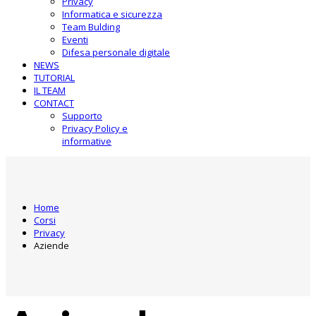
Privacy
Informatica e sicurezza
Team Bulding
Eventi
Difesa personale digitale
NEWS
TUTORIAL
IL TEAM
CONTACT
Supporto
Privacy Policy e
informative
Home
Corsi
Privacy
Aziende