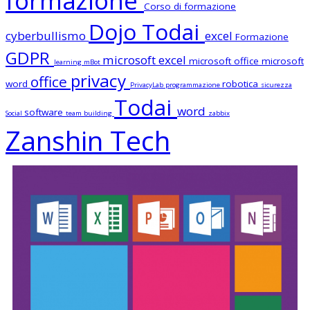
formazione
Corso di formazione
Dojo Todai
cyberbullismo
excel
Formazione
GDPR
microsoft excel
microsoft office
microsoft
learning
mBot
privacy
office
word
robotica
PrivacyLab
programmazione
sicurezza
Todai
word
software
Social
team building
zabbix
Zanshin Tech